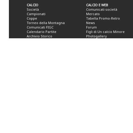
CALCIO
CALCIO E WEB
Società
Comunicati società
Campionati
Mercato
Coppe
Tabella Promo-Retro
Torneo della Montagna
News
Comunicati FIGC
Forum
Calendario Partite
Figli di Un calcio Minore
Archivio Storico
Photogallery