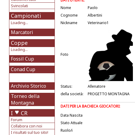
DATI UTENTE:
Svincolati
Nome
Paolo
Campionati
Cognome
Albertini
Loading...
Nickname
Veterinario1
Marcatori
Coppe
Loading...
Foto
Fossil Cup
Conad Cup
Archivio Storico
Status:
Allenatore
della società:
PROGETTO MONTAGNA
Torneo della
Montagna
DATI PER LA BACHECA GIOCATORI:
I
CR
Data Nascita
Forum
Stato Attuale
Collabora con noi
Ruolo/i
I risultati sul tuo sito!