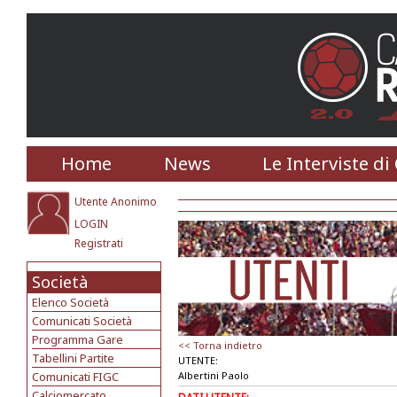
Home
News
Le Interviste di
Utente Anonimo
LOGIN
Registrati
Società
Elenco Società
Comunicati Società
Programma Gare
<< Torna indietro
Tabellini Partite
UTENTE:
Comunicati FIGC
Albertini Paolo
Calciomercato