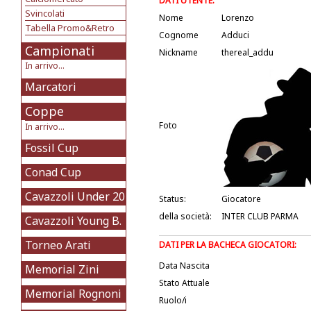
DATI UTENTE:
Svincolati
Nome
Lorenzo
Tabella Promo&Retro
Cognome
Adduci
Campionati
Nickname
thereal_addu
In arrivo...
Marcatori
Coppe
Foto
In arrivo...
Fossil Cup
Conad Cup
Cavazzoli Under 20
Status:
Giocatore
della società:
INTER CLUB PARMA
Cavazzoli Young B.
Torneo Arati
DATI PER LA BACHECA GIOCATORI:
Data Nascita
Memorial Zini
Stato Attuale
Memorial Rognoni
Ruolo/i