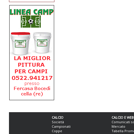
CALCIO
CALCIO E WEB
Società
Comunicati s
Campionati
Mercato
Coppe
Tabella Prom