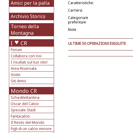
Amici per la palla
Caratteristiche:
Carriera:
Archivio Storico
Categoria/e
preferita/e
Torneo della
Note
Montagna
I
CR
ULTIME 50 OPERAZIONI ESEGUITE
Forum
Collabora con noi
I risultati sul tuo sito!
Area Riservata
Visite
Siti Amici
Mondo CR
Schedilettantina
Oscar del Calcio
Speciale Stadi
Fantacalcio
Il Resto del Mondo
Figli di un calcio minore