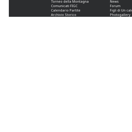
Torneo della Montagna
News
Comunicati FIGC
Forum
Calendario Partite
Figli di Un ca
Archivio Storico
Photogallery