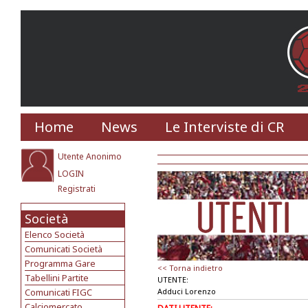
Home
News
Le Interviste di CR
Utente Anonimo
LOGIN
Registrati
Società
Elenco Società
Comunicati Società
Programma Gare
<< Torna indietro
Tabellini Partite
UTENTE:
Comunicati FIGC
Adduci Lorenzo
Calciomercato