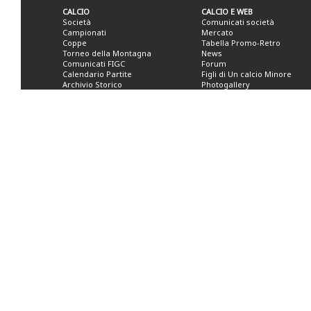
CALCIO
CALCIO E WEB
Società
Comunicati società
Campionati
Mercato
Coppe
Tabella Promo-Retro
Torneo della Montagna
News
Comunicati FIGC
Forum
Calendario Partite
Figli di Un calcio Minore
Archivio Storico
Photogallery