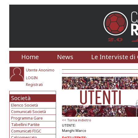
Home
News
Le Interviste di
Utente Anonimo
LOGIN
Registrati
Società
Elenco Società
Comunicati Società
Programma Gare
<< Torna indietro
Tabellini Partite
UTENTE:
Comunicati FIGC
Manghi Marco
Calciomercato