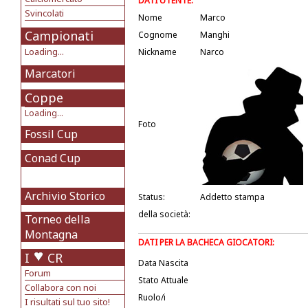
DATI UTENTE:
Svincolati
Nome
Marco
Campionati
Cognome
Manghi
Loading...
Nickname
Narco
Marcatori
Coppe
Loading...
Foto
Fossil Cup
Conad Cup
Archivio Storico
Status:
Addetto stampa
della società:
Torneo della
Montagna
DATI PER LA BACHECA GIOCATORI:
I
CR
Data Nascita
Forum
Stato Attuale
Collabora con noi
Ruolo/i
I risultati sul tuo sito!