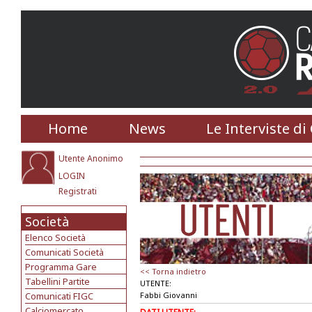
Home
News
Le Interviste di
Utente Anonimo
LOGIN
Registrati
Società
Elenco Società
Comunicati Società
Programma Gare
<< Torna indietro
Tabellini Partite
UTENTE:
Comunicati FIGC
Fabbi Giovanni
Calciomercato