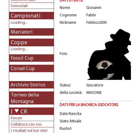
DATI UTENTE:
Svincolati
Nome
Giovanni
Campionati
Cognome
Fabbi
Loading...
Nickname
Febbio2000
Marcatori
Coppe
Loading...
Foto
Fossil Cup
Conad Cup
Archivio Storico
Status:
Giocatore
della società:
MASONE
Torneo della
Montagna
DATI PER LA BACHECA GIOCATORI:
I
CR
Data Nascita
Forum
Stato Attuale
Collabora con noi
Ruolo/i
I risultati sul tuo sito!