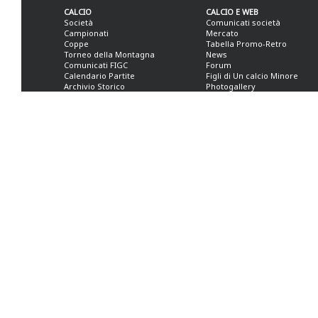
CALCIO
CALCIO E WEB
Società
Comunicati società
Campionati
Mercato
Coppe
Tabella Promo-Retro
Torneo della Montagna
News
Comunicati FIGC
Forum
Calendario Partite
Figli di Un calcio Minore
Archivio Storico
Photogallery