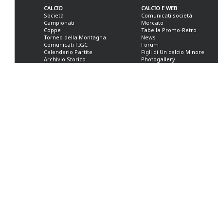
CALCIO
CALCIO E WEB
Società
Comunicati società
Campionati
Mercato
Coppe
Tabella Promo-Retro
Torneo della Montagna
News
Comunicati FIGC
Forum
Calendario Partite
Figli di Un calcio Minore
Archivio Storico
Photogallery