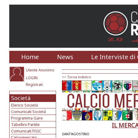
Home
News
Le Interviste di
Utente Anonimo
<< Torna indietro
LOGIN
Registrati
Società
Elenco Società
Comunicati Società
Programma Gare
IL MERC
Tabellini Partite
Comunicati FIGC
SANT'AGOSTINO
Calciomercato