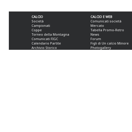
CALCIO
CALCIO E WEB
Società
Comunicati società
Campionati
Mercato
Coppe
Tabella Promo-Retro
Torneo della Montagna
News
Comunicati FIGC
Forum
Calendario Partite
Figli di Un calcio Minore
Archivio Storico
Photogallery