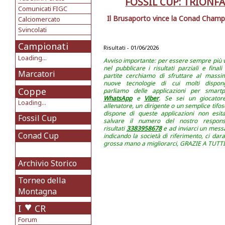
FOSSIL CUP: TRIONFA
Comunicati FIGC
Il Brusaporto vince la Conad Champi
Calciomercato
Svincolati
Campionati
Risultati - 01/06/2026
Loading...
Avviso importante: per essere sempre più v
nel pubblicare i risultati parziali e finali
Marcatori
partite cerchiamo di sfruttare al massi
nuove tecnologie di cui molti dispon
Coppe
parliamo delle applicazioni per smart
WhatsApp
e
Viber
. Se sei un giocator
Loading...
allenatore, un dirigente o un semplice tifo
dispone di queste applicazioni non esit
Fossil Cup
salvare il numero del nostro respons
risultati
3383958678
e ad inviarci un mess
Conad Cup
indicando la società di riferimento, ci dar
grossa mano a migliorarci, GRAZIE A TUTTI!
Archivio Storico
Torneo della
Montagna
I
CR
Forum