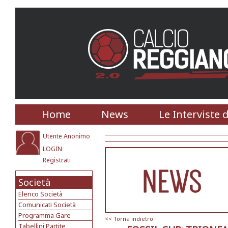
Home
News
Le Interviste 
Utente Anonimo
LOGIN
Registrati
Società
Elenco Società
Comunicati Società
Programma Gare
<< Torna indietro
Tabellini Partite