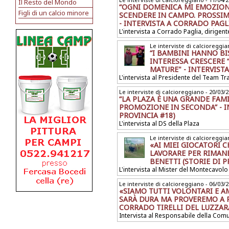
Il Resto del Mondo
“OGNI DOMENICA MI EMOZION
Figli di un calcio minore
SCENDERE IN CAMPO. PROSSIM
- INTERVISTA A CORRADO PAGLI
L'intervista a Corrado Paglia, dirige
Le interviste di calcioreggia
“I BAMBINI HANNO BI
INTERESSA CRESCERE 
MATURE" - INTERVISTA
L'intervista al Presidente del Team T
Le interviste di calcioreggiano - 20/03/
“LA PLAZA È UNA GRANDE FAMI
PROMOZIONE IN SECONDA” - IN
PROVINCIA #18)
L'intervista al DS della Plaza
Le interviste di calcioreggia
«AI MIEI GIOCATORI 
LAVORARE PER RIMANE
BENETTI (STORIE DI P
L'intervista al Mister del Montecavolo
Le interviste di calcioreggiano - 06/03/
«SIAMO TUTTI VOLONTARI E A
SARÀ DURA MA PROVEREMO A R
CORRADO TIRELLI DEL LUZZARA
Intervista al Responsabile della Comu