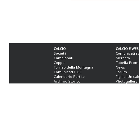
CALCIO
CALCIO E WEB
Società
Comunicati s
Campionati
Mercato
Coppe
Tabella Prom
Torneo della Montagna
News
Comunicati FIGC
Forum
Calendario Partite
Figli di Un ca
Archivio Storico
Photogallery