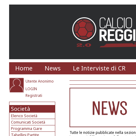
Home
News
Le Interviste di CR
Utente Anonimo
LOGIN
Registrati
Società
Elenco Società
Comunicati Società
Programma Gare
Tutte le notizie pubblicate nella sezi
Tabellini Partite