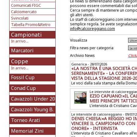
Le news si differenziano dalla categori
Comunicati FIGC
possono essere commentabili dai soli 
Cerca sempre di mantenere un compo
Calciomercato
gli altri utenti.
Svincolati
Lo staff di calcioreggiano.com interve
semplice regola. Se avete segnalazioni
Tabella Promo&Retro
info@calcioreggiano.com
Campionati
Visualizza
In arrivo...
Filtra news per categoria
Marcatori
Archivio News
Click
Coppe
Generica - 28/07/2026
In arrivo...
«LA NOSTRA È UNA SOCIETÀ CH
SERENAMENTE» - LA CONFEREN
Fossil Cup
VISTA DELLA STAGIONE 2026-2
Le voci dalla sala stampa della Dom
Conad Cup
Le interviste di calcioreggia
EZIO CAPUANO:«IL CA
Cavazzoli Under 20
MIEI PRINCIPI TATTICI
L'intervista di Cristiano Ca
Cavazzoli Young B.
Le interviste di calcioreggiano - 09/07/
DENIS CHIESA:«A REGGIO HO 
Torneo Arati
VINCERE IL CAMPIONATO CON 
ONORE» - INTERVISTA
Memorial Zini
L'intervista di Cristiano Cavallaro all