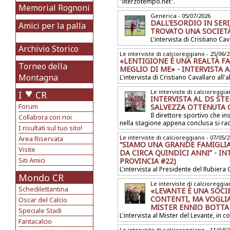
"ilterzotempo.net".
Memorial Rognoni
Generica - 05/07/2026
DALL’ESORDIO IN SERI
Amici per la palla
TROVATO UNA SOCIETÀ
L'intervista di Cristiano Cav
Archivio Storico
Le interviste di calcioreggiano - 25/06/
«LENTIGIONE È UNA REALTÀ FA
Torneo della
MEGLIO DI ME» - INTERVISTA 
Montagna
L'intervista di Cristiano Cavallaro all'
Le interviste di calcioreggia
I
CR
INTERVISTA AL DS S
Forum
SALVEZZA OTTENUTA 
Il direttore sportivo che i
Collabora con noi
nella stagione appena conclusa si rac
I risultati sul tuo sito!
Le interviste di calcioreggiano - 07/05/
Area Riservata
“SIAMO UNA GRANDE FAMIGLIA
Visite
DA CIRCA QUINDICI ANNI” - IN
Siti Amici
PROVINCIA #22)
L'intervista al Presidente del Rubiera 
Mondo CR
Le interviste di calcioreggia
Schedilettantina
«LEVANTE È UNA SOCI
CONTENTI, MA VOGLIA
Oscar del Calcio
MISTER ENNIO BOTTA 
Speciale Stadi
L'intervista al Mister del Levante, in
Fantacalcio
Le interviste di calcioreggiano - 11/04/