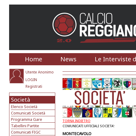
Home
News
Le Interviste 
Utente Anonimo
LOGIN
Registrati
Società
Elenco Società
Comunicati Società
Programma Gare
TORNA INDIETRO
Tabellini Partite
COMUNICATI UFFICIALI SOCIETA':
Comunicati FIGC
MONTECAVOLO