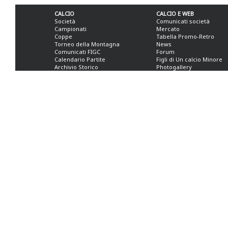
CALCIO
CALCIO E WEB
Società
Comunicati società
Campionati
Mercato
Coppe
Tabella Promo-Retro
Torneo della Montagna
News
Comunicati FIGC
Forum
Calendario Partite
Figli di Un calcio Minore
Archivio Storico
Photogallery