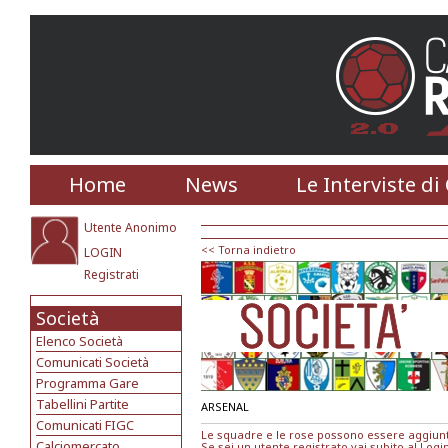
Home
News
Le Interviste di
Utente Anonimo
<< Torna indietro
LOGIN
Registrati
Società
Elenco Società
Comunicati Società
Programma Gare
Tabellini Partite
ARSENAL
Comunicati FIGC
Le squadre e le rose possono essere aggiunte
Calciomercato
Se sei un utente registrato vai subito al
Logi