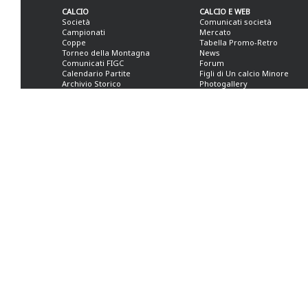
CALCIO
CALCIO E WEB
Società
Comunicati società
Campionati
Mercato
Coppe
Tabella Promo-Retro
Torneo della Montagna
News
Comunicati FIGC
Forum
Calendario Partite
Figli di Un calcio Minore
Archivio Storico
Photogallery