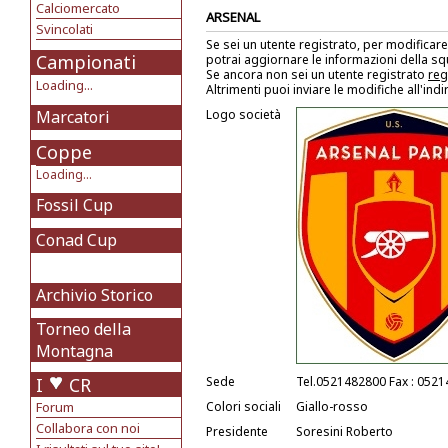
Calciomercato
ARSENAL
Svincolati
Se sei un utente registrato, per modificare
Campionati
potrai aggiornare le informazioni della s
Se ancora non sei un utente registrato
reg
Loading...
Altrimenti puoi inviare le modifiche all'ind
Marcatori
Logo società
Coppe
Loading...
Fossil Cup
Conad Cup
Archivio Storico
Torneo della
Montagna
I
CR
Sede
Tel.0521482800 Fax : 052
Forum
Colori sociali
Giallo-rosso
Collabora con noi
Presidente
Soresini Roberto