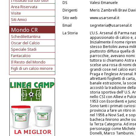
I risultati sul tuo sito!
DS
Valesi Emanuele
Area Riservata
Dirigenti
Meris Zambrelli Bravi Dav
Visite
Sito web
www.usarsenal.it
Siti Amici
Email
segreteria@usarsenal.it
Mondo CR
La Storia
L’U.S. Arsenal di Parma na
Schedilettantina
appassionato di calcio e, 
Inizialmente il nome ripre
Oscar del Calcio
stesso Bertolini aveva mili
Speciale Stadi
piuttosto diffusa quella d
Fantacalcio
parrocchie, avevano nomi po
tuttora si chiamano Astra e
Il Resto del Mondo
scelse una rosa di nomi de
Figli di un calcio minore
grandi cose nel calcio eur
Praga e l’inglese Arsenal. M
altrettanti foglietti di car
banale estrazione, la soci
accostò la tradizione della 
storia sportiva dell’ U.S. 
nello CSI con Allievi e Pulc
1953 con Esordienti e Juni
Sono tanti i primati curios
provincia a fare un ritiro i
nel 1958 a Novi Sad, e sopra
bacheca finirono anche svaria
la Terza Categoria. Ad inse
personaggi come Michele Z
Donelli, Marco Tamburini. 