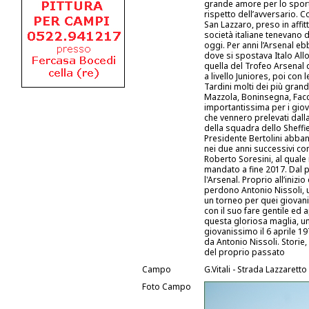
grande amore per lo sport 
rispetto dell’avversario. C
San Lazzaro, preso in affi
società italiane tenevano 
oggi. Per anni l’Arsenal eb
dove si spostava Italo Allo
quella del Trofeo Arsenal 
a livello Juniores, poi con
Tardini molti dei più grand
Mazzola, Boninsegna, Facch
importantissima per i gio
che vennero prelevati dalla
della squadra dello Sheffie
Presidente Bertolini abband
nei due anni successivi con
Roberto Soresini, al quale
mandato a fine 2017. Dal 
l'Arsenal. Proprio all’iniz
perdono Antonio Nissoli, un
un torneo per quei giovani
con il suo fare gentile ed 
questa gloriosa maglia, un
giovanissimo il 6 aprile 1
da Antonio Nissoli. Storie
del proprio passato
Campo
G.Vitali - Strada Lazzaret
Foto Campo