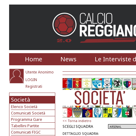
Home
News
Le Interviste 
Utente Anonimo
LOGIN
Registrati
Società
Elenco Società
Comunicati Società
Programma Gare
<< Torna indietro
Tabellini Partite
SCEGLI SQUADRA
Comunicati FIGC
DETTAGLIO SQUADRA: