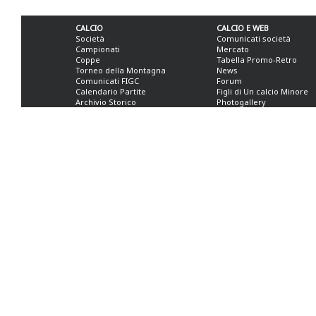
CALCIO
CALCIO E WEB
Società
Comunicati società
Campionati
Mercato
Coppe
Tabella Promo-Retro
Torneo della Montagna
News
Comunicati FIGC
Forum
Calendario Partite
Figli di Un calcio Minore
Archivio Storico
Photogallery