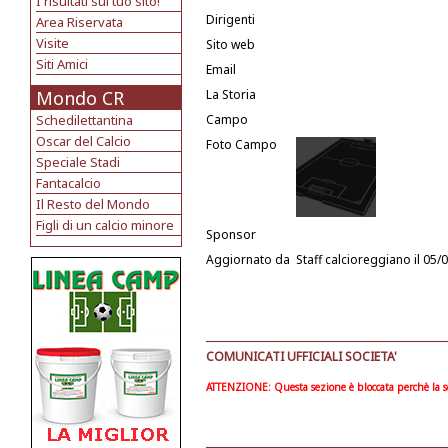
I risultati sul tuo sito!
Dirigenti
Area Riservata
Visite
Sito web
Siti Amici
Email
Mondo CR
La Storia
Schedilettantina
Campo
Oscar del Calcio
Foto Campo
Speciale Stadi
Fantacalcio
Il Resto del Mondo
Figli di un calcio minore
Sponsor
Aggiornato da
Staff calcioreggiano
il 05/
COMUNICATI UFFICIALI SOCIETA'
ATTENZIONE: Questa sezione è bloccata perchè la soc