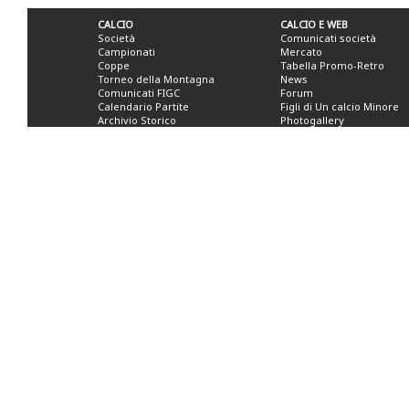
CALCIO
CALCIO E WEB
Società
Comunicati società
Campionati
Mercato
Coppe
Tabella Promo-Retro
Torneo della Montagna
News
Comunicati FIGC
Forum
Calendario Partite
Figli di Un calcio Minore
Archivio Storico
Photogallery