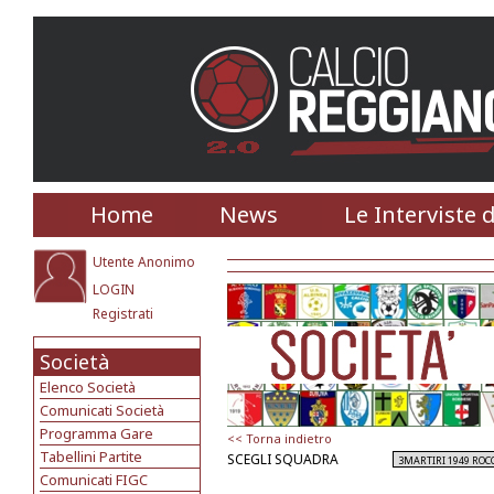
Home
News
Le Interviste 
Utente Anonimo
LOGIN
Registrati
Società
Elenco Società
Comunicati Società
Programma Gare
<< Torna indietro
Tabellini Partite
SCEGLI SQUADRA
Comunicati FIGC