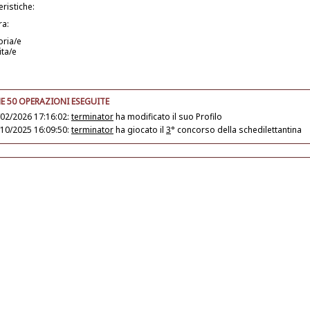
eristiche:
ra:
oria/e
ita/e
E 50 OPERAZIONI ESEGUITE
02/2026 17:16:02:
terminator
ha modificato il suo
Profilo
10/2025 16:09:50:
terminator
ha giocato il
3
° concorso della schedilettantina