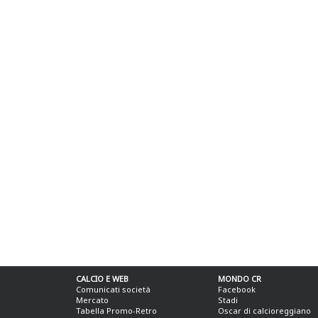
CALCIO E WEB
MONDO CR
Comunicati società
Facebook
Mercato
Stadi
Tabella Promo-Retro
Oscar di calcioreggiano