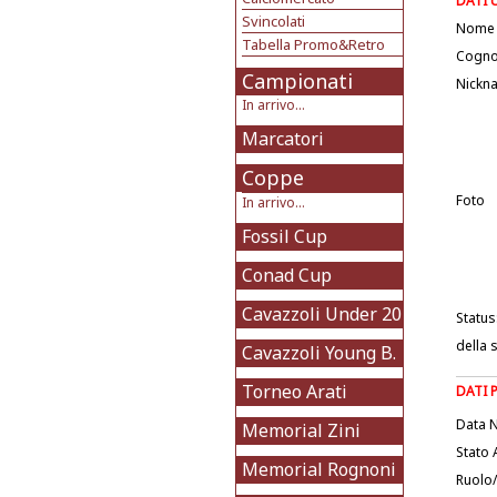
DATI 
Svincolati
Nome
Tabella Promo&Retro
Cogn
Campionati
Nickn
In arrivo...
Marcatori
Coppe
Foto
In arrivo...
Fossil Cup
Conad Cup
Cavazzoli Under 20
Status
della 
Cavazzoli Young B.
Torneo Arati
DATI 
Data N
Memorial Zini
Stato 
Memorial Rognoni
Ruolo/