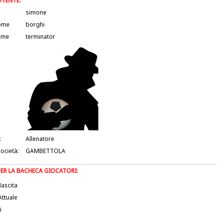
UTENTE:
simone
ome
borghi
ame
terminator
:
Allenatore
società:
GAMBETTOLA
PER LA BACHECA GIOCATORI:
ascita
Attuale
i