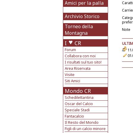
Amici per la palla
Caratt
Carrie
Archivio Storico
Categ
prefer
Torneo della
Note
Montagna
I
CR
ULTIM
Forum
11/
Collabora con noi
01/
I risultati sul tuo sito!
Area Riservata
Visite
Siti Amici
Mondo CR
Schedilettantina
Oscar del Calcio
Speciale Stadi
Fantacalcio
Il Resto del Mondo
Figli di un calcio minore