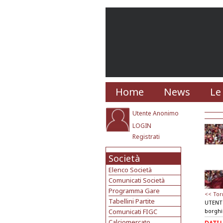
Home
News
Le
Utente Anonimo
LOGIN
Registrati
Società
Elenco Società
Comunicati Società
Programma Gare
<< Tor
Tabellini Partite
UTENT
Comunicati FIGC
borghi
Calciomercato