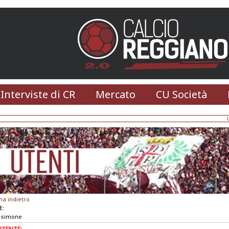
 Interviste di CR
Mercato
CU Società
na indietro
E:
 simone