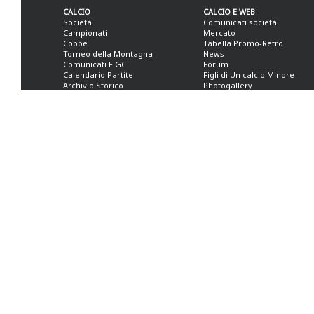
CALCIO
CALCIO E WEB
Società
Comunicati società
Campionati
Mercato
Coppe
Tabella Promo-Retro
Torneo della Montagna
News
Comunicati FIGC
Forum
Calendario Partite
Figli di Un calcio Minore
Archivio Storico
Photogallery