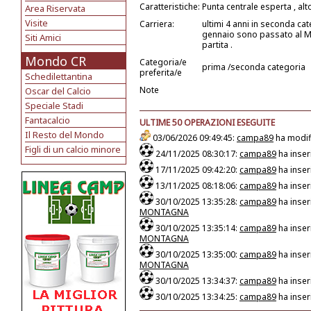
Caratteristiche:
Punta centrale esperta , alt
Area Riservata
Visite
Carriera:
ultimi 4 anni in seconda ca
gennaio sono passato al 
Siti Amici
partita .
Mondo CR
Categoria/e
prima /seconda categoria
preferita/e
Schedilettantina
Note
Oscar del Calcio
Speciale Stadi
Fantacalcio
ULTIME 50 OPERAZIONI ESEGUITE
Il Resto del Mondo
03/06/2026 09:49:45:
campa89
ha modifi
Figli di un calcio minore
24/11/2025 08:30:17:
campa89
ha inser
17/11/2025 09:42:20:
campa89
ha inser
13/11/2025 08:18:06:
campa89
ha inser
30/10/2025 13:35:28:
campa89
ha inser
MONTAGNA
30/10/2025 13:35:14:
campa89
ha inser
MONTAGNA
30/10/2025 13:35:00:
campa89
ha inser
MONTAGNA
30/10/2025 13:34:37:
campa89
ha inser
30/10/2025 13:34:25:
campa89
ha inser