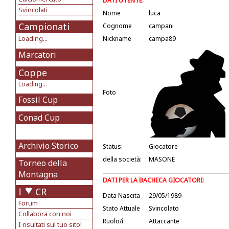
DATI UTENTE:
Svincolati
Nome
luca
Campionati
Cognome
campani
Loading...
Nickname
campa89
Marcatori
Coppe
Loading...
Foto
Fossil Cup
Conad Cup
Archivio Storico
Status:
Giocatore
della società:
MASONE
Torneo della
Montagna
DATI PER LA BACHECA GIOCATORI:
I
CR
Data Nascita
29/05/1989
Forum
Stato Attuale
Svincolato
Collabora con noi
Ruolo/i
Attaccante
I risultati sul tuo sito!