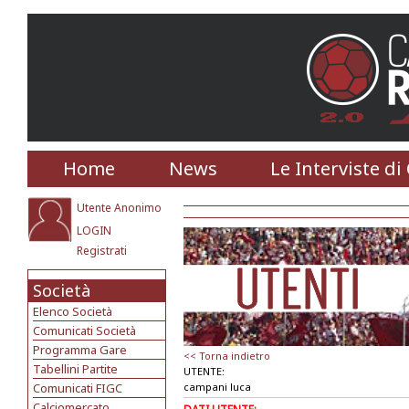
Home
News
Le Interviste di
Utente Anonimo
LOGIN
Registrati
Società
Elenco Società
Comunicati Società
Programma Gare
<< Torna indietro
Tabellini Partite
UTENTE:
Comunicati FIGC
campani luca
Calciomercato