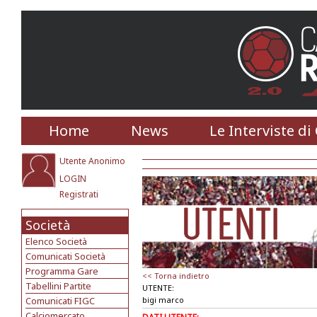
Home
News
Le Interviste di
Utente Anonimo
LOGIN
Registrati
Società
Elenco Società
Comunicati Società
Programma Gare
<< Torna indietro
Tabellini Partite
UTENTE:
Comunicati FIGC
bigi marco
Calciomercato