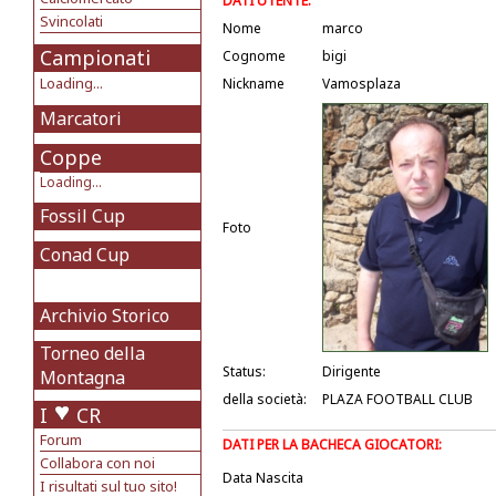
DATI UTENTE:
Svincolati
Nome
marco
Campionati
Cognome
bigi
Loading...
Nickname
Vamosplaza
Marcatori
Coppe
Loading...
Fossil Cup
Foto
Conad Cup
Archivio Storico
Torneo della
Status:
Dirigente
Montagna
della società:
PLAZA FOOTBALL CLUB
I
CR
Forum
DATI PER LA BACHECA GIOCATORI:
Collabora con noi
Data Nascita
I risultati sul tuo sito!