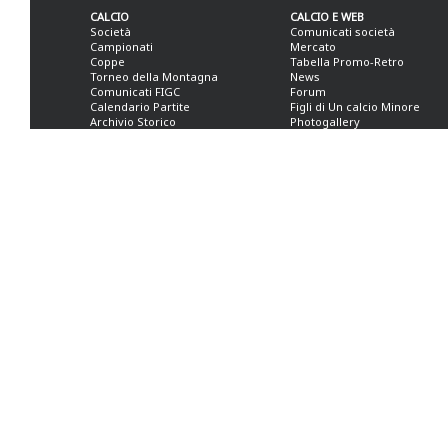
CALCIO
CALCIO E WEB
Società
Comunicati società
Campionati
Mercato
Coppe
Tabella Promo-Retro
Torneo della Montagna
News
Comunicati FIGC
Forum
Calendario Partite
Figli di Un calcio Minore
Archivio Storico
Photogallery