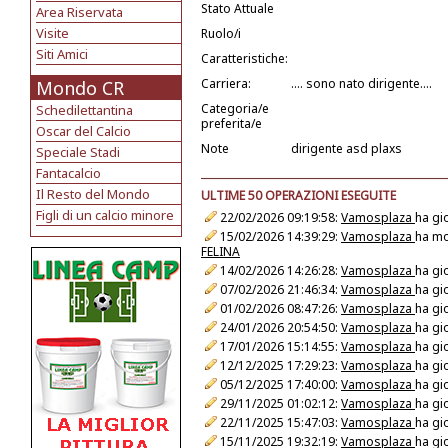
Stato Attuale
Area Riservata
Visite
Ruolo/i
Siti Amici
Caratteristiche:
Carriera:
.... sono nato dirigente....
Mondo CR
Categoria/e
Schedilettantina
preferita/e
Oscar del Calcio
Note
dirigente asd plaxs
Speciale Stadi
Fantacalcio
Il Resto del Mondo
ULTIME 50 OPERAZIONI ESEGUITE
Figli di un calcio minore
22/02/2026 09:19:58:
Vamosplaza
ha gi
15/02/2026 14:39:29:
Vamosplaza
ha mod
FELINA
14/02/2026 14:26:28:
Vamosplaza
ha gi
07/02/2026 21:46:34:
Vamosplaza
ha gi
01/02/2026 08:47:26:
Vamosplaza
ha gi
24/01/2026 20:54:50:
Vamosplaza
ha gi
17/01/2026 15:14:55:
Vamosplaza
ha gi
12/12/2025 17:29:23:
Vamosplaza
ha gi
05/12/2025 17:40:00:
Vamosplaza
ha gi
29/11/2025 01:02:12:
Vamosplaza
ha gi
22/11/2025 15:47:03:
Vamosplaza
ha gi
15/11/2025 19:32:19:
Vamosplaza
ha gi