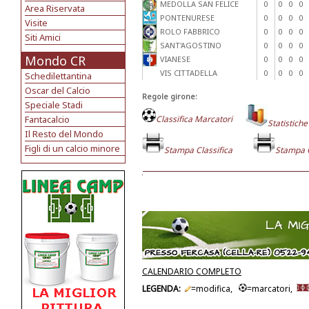
MEDOLLA SAN FELICE
0
0
0
0
Area Riservata
PONTENURESE
0
0
0
0
Visite
ROLO FABBRICO
0
0
0
0
Siti Amici
SANT'AGOSTINO
0
0
0
0
Mondo CR
VIANESE
0
0
0
0
VIS CITTADELLA
0
0
0
0
Schedilettantina
Oscar del Calcio
Regole girone:
Speciale Stadi
Fantacalcio
Classifica Marcatori
Statistiche
Il Resto del Mondo
Figli di un calcio minore
Stampa Classifica
Stampa 
CALENDARIO COMPLETO
LEGENDA:
=modifica,
=marcatori,