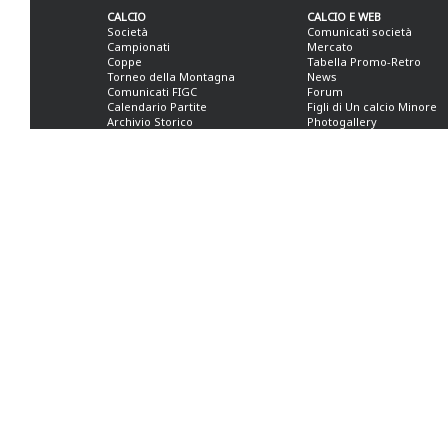
CALCIO
CALCIO E WEB
Società
Comunicati società
Campionati
Mercato
Coppe
Tabella Promo-Retro
Torneo della Montagna
News
Comunicati FIGC
Forum
Calendario Partite
Figli di Un calcio Minore
Archivio Storico
Photogallery