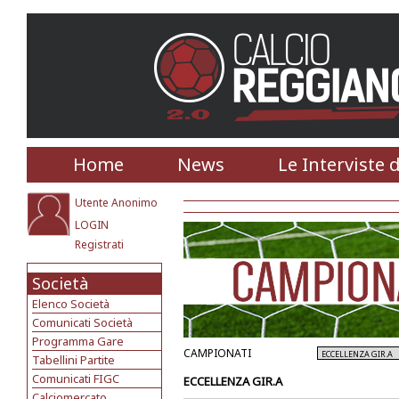
Home
News
Le Interviste 
Utente Anonimo
LOGIN
Registrati
Società
Elenco Società
Comunicati Società
Programma Gare
CAMPIONATI
Tabellini Partite
Comunicati FIGC
ECCELLENZA GIR.A
Calciomercato