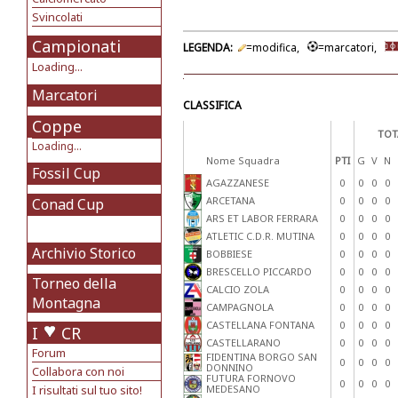
Svincolati
Campionati
LEGENDA:
=modifica,
=marcatori,
Loading...
Marcatori
CLASSIFICA
Coppe
TOT
Loading...
Nome Squadra
PTI
G
V
N
Fossil Cup
AGAZZANESE
0
0
0
0
ARCETANA
0
0
0
0
Conad Cup
ARS ET LABOR FERRARA
0
0
0
0
ATLETIC C.D.R. MUTINA
0
0
0
0
Archivio Storico
BOBBIESE
0
0
0
0
BRESCELLO PICCARDO
0
0
0
0
Torneo della
CALCIO ZOLA
0
0
0
0
Montagna
CAMPAGNOLA
0
0
0
0
CASTELLANA FONTANA
0
0
0
0
I
CR
CASTELLARANO
0
0
0
0
Forum
FIDENTINA BORGO SAN
0
0
0
0
DONNINO
Collabora con noi
FUTURA FORNOVO
0
0
0
0
I risultati sul tuo sito!
MEDESANO