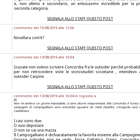
e, non ultimo e secondario, un entusiasmo incredibile per la p
seconda categoria.
SEGNALA ALLO STAFF QUESTO POST
commento del 15/08/2019 alle 12:56
Novellara com'è?
SEGNALA ALLO STAFF QUESTO POST
commento del 13/08/2019 alle 16:04
Scusate non volevo scrivere Concordia fra le outsider perché probabi
per non retrocedere viste le vicessitudini societarie , intendevo a
outsider Carpine
SEGNALA ALLO STAFF QUESTO POST
commento del 13/08/2019 alle 16:04 in risposta a
Jkj
Non mi sembra un girone impossibile, ci sono alcune neopromosse. Il/la Concordia è l'unica 
compagini di Campogalliano sono entrambe squadre da metà classifica. L'incognita sarà i
Cadelbosco
I casi sono due:
O vuoi depistare
O non se sai una mazza
Il Campogalliano è dichiaratamente la favorita insieme alla Campegine
Grosse outsider non ne vedo, forse Gattatico, Daino, Concordia