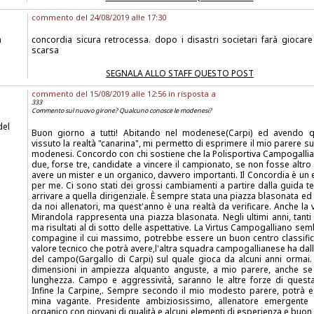
commento del 24/08/2019 alle 17:30
a
concordia sicura retrocessa. dopo i disastri societari farà giocare
scarsa
SEGNALA ALLO STAFF QUESTO POST
commento del 15/08/2019 alle 12:56 in risposta a
333
Commento sul nuovo girone? Qualcuno conosce le modenesi?
del
Buon giorno a tutti! Abitando nel modenese(Carpi) ed avendo 
vissuto la realtà "canarina", mi permetto di esprimere il mio parere s
modenesi. Concordo con chi sostiene che la Polisportiva Campogallian
due, forse tre, candidate a vincere il campionato, se non fosse altro p
avere un mister e un organico, davvero importanti. Il Concordia è un
per me. Ci sono stati dei grossi cambiamenti a partire dalla guida te
arrivare a quella dirigenziale. È sempre stata una piazza blasonata e
da noi allenatori, ma quest'anno è una realtà da verificare. Anche la 
Mirandola rappresenta una piazza blasonata. Negli ultimi anni, tanti
ma risultati al di sotto delle aspettative. La Virtus Campogalliano s
compagine il cui massimo, potrebbe essere un buon centro classifica.
valore tecnico che potrà avere,l'altra squadra campogallianese ha dall
del campo(Gargallo di Carpi) sul quale gioca da alcuni anni ormai
dimensioni in ampiezza alquanto anguste, a mio parere, anche se a
lunghezza. Campo e aggressività, saranno le altre forze di quest
Infine la Carpine,. Sempre secondo il mio modesto parere, potrà e
mina vagante. Presidente ambiziosissimo, allenatore emergente 
organico con giovani di qualità e alcuni elementi di esperienza e buon l