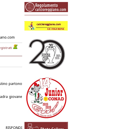
iano.com
gistrati
stino partono
uadra giovane
RISPONDI