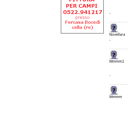
.
Novellara
.
Mmmm2
.
Mmmm