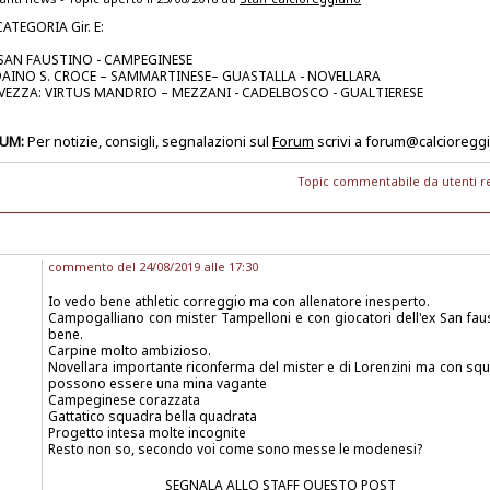
TEGORIA Gir. E:
 SAN FAUSTINO - CAMPEGINESE
 DAINO S. CROCE – SAMMARTINESE– GUASTALLA - NOVELLARA
VEZZA: VIRTUS MANDRIO – MEZZANI - CADELBOSCO - GUALTIERESE
RUM:
Per notizie, consigli, segnalazioni sul
Forum
scrivi a forum@calcioregg
Topic commentabile da utenti re
commento del 24/08/2019 alle 17:30
Io vedo bene athletic correggio ma con allenatore inesperto.
Campogalliano con mister Tampelloni e con giocatori dell'ex San fau
bene.
Carpine molto ambizioso.
Novellara importante riconferma del mister e di Lorenzini ma con sq
possono essere una mina vagante
Campeginese corazzata
Gattatico squadra bella quadrata
Progetto intesa molte incognite
Resto non so, secondo voi come sono messe le modenesi?
SEGNALA ALLO STAFF QUESTO POST