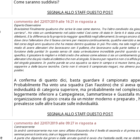
Come saranno suddivisi?
SEGNALA ALLO STAFF QUESTO POST
commento del 22/07/2019 alle 16:21 in risposta a
Esperto Osservatore
Bravissimo! Finalmente qualcuno che scrive le cose come stanno.. Tra l'altro condivido da gioc
a
carriera".. Ho visto un cambiamento nel calcio netto! Cosi come c'è stato in Serie A è stata u
dilettanti.. E la differenza la fa proprio la maggior specificità negli allenamenti. Io vengo ancor
dove c'era l'allenatore che ti faceva correre per mezzora continuamente, qualche esercizio a secc
Nel corso degli anni qualcuno che ha messo dentro qualcosa in più l'ho visto, ma solo negli ul
modo di avere allenatori che lavoravano con il pallone, che lavoravano sulla parte tattica e
funzione della partita! In questo senso c'è stata un'evoluzione incredibile perchè quando va
specifico, il giocatore lo migliori e infatti credo che adesso come adesso ci sia un cambiamento 
allenatori che dia più risalto al collettivo che non al singolo. Si lavora per reparti e non ci si affida p
del singolo giocatore. In poche parole se una squadra sa stare in campo e si muove bene, p
sopperire a delle lacune tecniche. Certo non ti vincerà il campionato magari, ma almeno può 
positivi.
A conferma di quanto dici, basta guardare il campionato appe
Probabilmente l’ha vinto una squadra (San Faustino) che sì aveva q
individualità di categoria superiore, ma probabilmente nel compless
leggermente inferiore a Campeginese, Sammartinese e Guastalla 
organizzazione di gioco creata da un mister moderno e preparato , ha
prevalesse sulle altre basate sulle individualità.
SEGNALA ALLO STAFF QUESTO POST
commento del 22/07/2019 alle 09:27 in risposta a
Controcorrente
Io andrò controcorrente ma non sono affatto d’accordo che il livello di seconda e di prima si 
semmai penso il contrario, cioè un leggero innalzamento.
re
A parte che dipende dai gironi e dalle annate quindi è ovvio che l’asticella oscilli, me se do