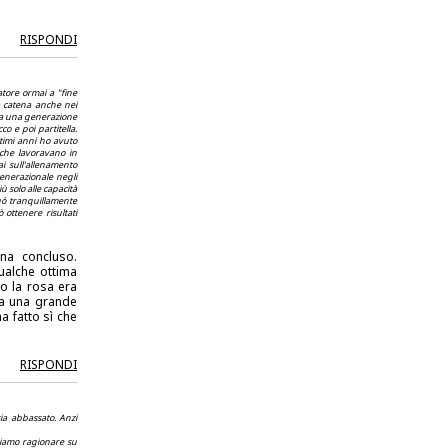
RISPONDI
atore ormai a "fine
na catena anche nei
a da una generazione
o e poi partitella.
timi anni ho avuto
 che lavoravano in
i sull'allenamento
generazionale negli
iù solo alle capacità
uò tranquillamente
ottenere risultati
na concluso.
ualche ottima
o la rosa era
ma una grande
 fatto sì che
RISPONDI
sia abbassato. Anzi
bbiamo ragionare su