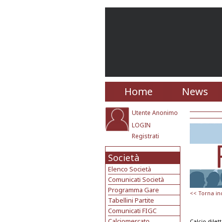
Home
News
Utente Anonimo
LOGIN
Registrati
Società
Elenco Società
Comunicati Società
Programma Gare
<< Torna in
Tabellini Partite
Comunicati FIGC
Calciomercato
Calcio dilet