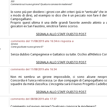
333
Commento sul nuovo girone? Qualcuno conosce le modenesi?
Io sono più per dividere i gironi con altri criteri (più in “verticale” che in
x modo di dire), ad esempio io dico che è un peccato non fare il der
Campogalliano.
Proprio quest ultima è una delle grandi favorite avendo attinto a 
giocatori ex San Faustino, vincitrice l’anno scorso.
SEGNALA ALLO STAFF QUESTO POST
commento del 11/08/2019 alle 16:34 in risposta a
Girone
Come giudicate nuovo girone E?
a
Senza dubbio Campeginese e Gattatico su tutte. Occhio all’Atletico Co
SEGNALA ALLO STAFF QUESTO POST
commento del 11/08/2019 alle 16:34
Non mi sembra un girone impossibile, ci sono alcune neopro
Concordia è l'unica retrocessa. Le due compagini di Campogalliano 
squadre da metà classifica. L'incognita sarà il nuovo Progetto-Cadelb
SEGNALA ALLO STAFF QUESTO POST
commento del 08/08/2019 alle 17:37
Commento sul nuovo girone? Qualcuno conosce le modenesi?