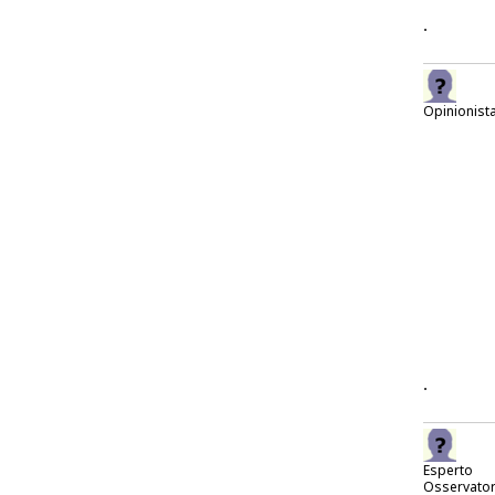
.
Opinionist
.
Esperto
Osservato