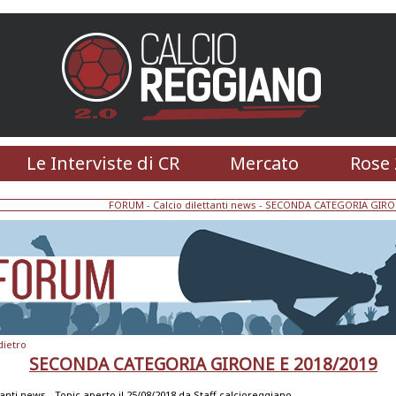
Le Interviste di CR
Mercato
Rose 
FORUM
-
Calcio dilettanti news
- SECONDA CATEGORIA GIRON
dietro
SECONDA CATEGORIA GIRONE E 2018/2019
tanti news -
Topic aperto il 25/08/2018 da
Staff calcioreggiano