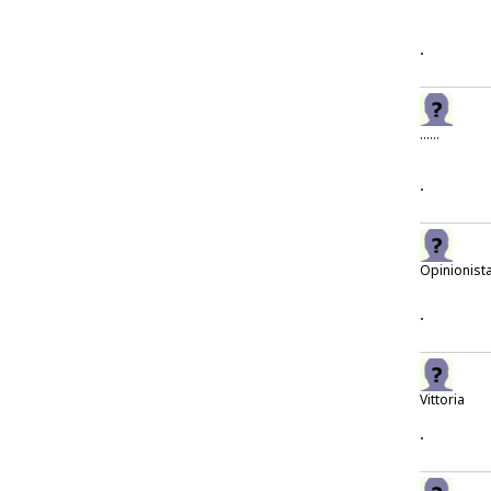
.
......
.
Opinionist
.
Vittoria
.