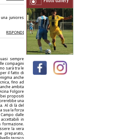
 una juniores
RISPONDI
quasi sempre
ulle compagini
o sarà tra le
er il fatto di
 enigma anche
cnica, fino ad
d anche ambita
vicina Folgore
 bei propositi
embrerebbe una
 Al di là del
a sua la forza
. Campo dalle
ccettabili in
a formazione.
ssere la vera
e preparato,
ivello tecnico