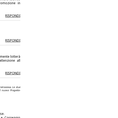
romozione in
RISPONDI
RISPONDI
lmente lotterà
ttenzione all
RISPONDI
retrocessa. Le due
l nuovo Progetto-
se.
 e Correggio