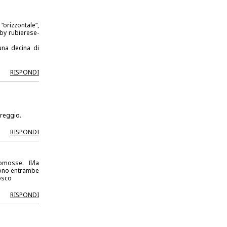
 “orizzontale”,
by rubierese-
una decina di
RISPONDI
rreggio.
RISPONDI
mosse. Il/la
sono entrambe
osco
RISPONDI