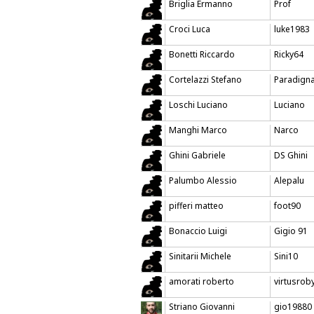
Briglia Ermanno
Prof
Croci Luca
luke1983
Bonetti Riccardo
Ricky64
Cortelazzi Stefano
Paradign
Loschi Luciano
Luciano
Manghi Marco
Narco
Ghini Gabriele
DS Ghini
Palumbo Alessio
Alepalu
pifferi matteo
foot90
Bonaccio Luigi
Gigio 91
Sinitarii Michele
Sini10
amorati roberto
virtusrob
Striano Giovanni
gio19880