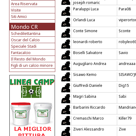
joseph romaric
Area Riservata
Paraluppi Luca
Para08
Visite
Siti Amici
Orlandi Luca
viperorto
Mondo CR
Conte Simone
Sconte
Schedilettantina
Oscar del Calcio
leonardi roberto
robyleo6
Speciale Stadi
Fantacalcio
Boselli Salvatore
Savio
Il Resto del Mondo
Augugliaro Andrea
andreaaa
Figli di un calcio minore
Sisawo Kemo
SISAWO'J
Giuffredi Daniele
Dig15
Magri Sabina
Sabi
Barbarini Riccardo
Mandrian
Cremaschi Marco
Killer79
Ziveri Alessandro
Zive