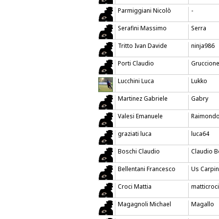
Parmiggiani Nicolò
-
Serafini Massimo
Serra
Tritto Ivan Davide
ninja986
Porti Claudio
Gruccion
Lucchini Luca
Lukko
Martinez Gabriele
Gabry
Valesi Emanuele
Raimond
graziati luca
luca64
Boschi Claudio
Claudio B
Bellentani Francesco
Us Carpin
Croci Mattia
matticroci
Magagnoli Michael
Magallo