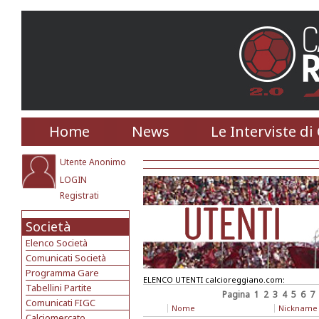
Home
News
Le Interviste di
Utente Anonimo
LOGIN
Registrati
Società
Elenco Società
Comunicati Società
Programma Gare
ELENCO UTENTI calcioreggiano.com:
Tabellini Partite
Pagina
1
2
3
4
5
6
7
Comunicati FIGC
Nome
Nickname
Calciomercato