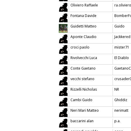
Oliviero Raffaele
ra.olivier
Fontana Davide
BomberF
Guidetti Matteo
Guido
Aponte Claudio
Jackkered
croci paolo
mister71
Rivolvecchi Luca
El Diablo
Conte Gaetano
GaetanoC
vecchi stefano
crusader
Rizzelli Nicholas
NR
Cambi Guido
Ghiddiz
Neri Mari Matteo
nerimatt
baccarini alan
p.a.