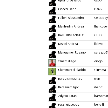
oprandi osvaldo
osop
Ciocchi Dario
Da68
Folloni Alessandro
Celtic Bo
Manfredini Andrea
Biancove
BALLERINI ANGELO
GELO
Devoti Andrea
ildevo
Mangiameli Rosario
sarazzo6
zanetti diego
diogo
Giummaresi Placido
Giumma
paradisi maurizio
icup
Bersanetti Igor
iber76
Zdyrko Taras
barsoma
rossi giuseppe
bello43