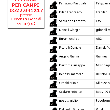
Parracino Pasquale
Pakyparr
Dileo Francesco
Fradileo
Sanfilippo Lorenzo
Ls5
Donelli Giorgio
gdonelli@l
Burani Andrea
AB2
Ficarelli Daniele
Danielefic
Angelo Gianni
Giannuz
Dei forti Giuseppe
Mikignag
benassi marcello
BENNA19
Groshi Nikola
Niko99sh
Scafaro roberto
Roby1974
nosotti giulio
Pocobom
Dall'aglio Virginio
Vidal