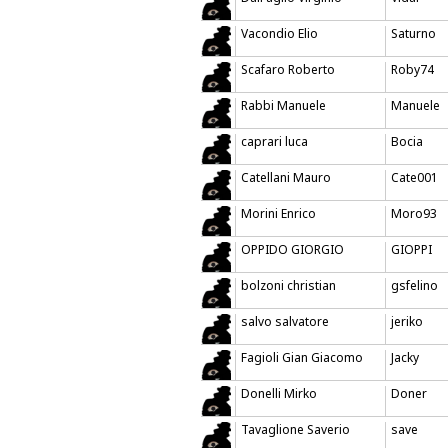
Vacondio Elio
Saturno
Scafaro Roberto
Roby74
Rabbi Manuele
Manuele
caprari luca
Bocia
Catellani Mauro
Cate001
Morini Enrico
Moro93
OPPIDO GIORGIO
GIOPPI
bolzoni christian
gsfelino
salvo salvatore
jeriko
Fagioli Gian Giacomo
Jacky
Donelli Mirko
Doner
Tavaglione Saverio
save