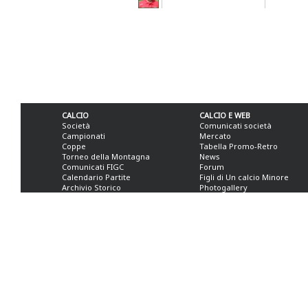
CALCIO
CALCIO E WEB
Società
Comunicati società
Campionati
Mercato
Coppe
Tabella Promo-Retro
Torneo della Montagna
News
Comunicati FIGC
Forum
Calendario Partite
Figli di Un calcio Minore
Archivio Storico
Photogallery