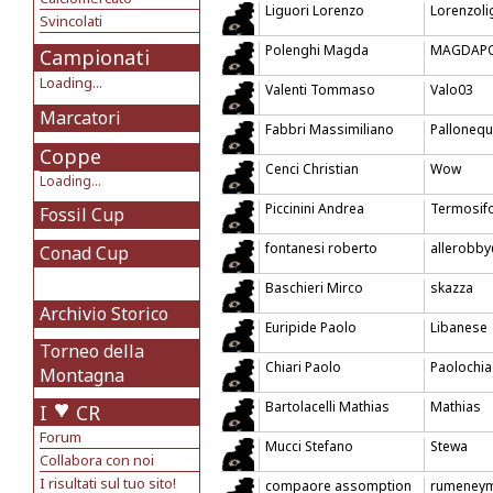
Liguori Lorenzo
Lorenzoli
Svincolati
Polenghi Magda
MAGDAP
Campionati
Loading...
Valenti Tommaso
Valo03
Marcatori
Fabbri Massimiliano
Palloneq
Coppe
Cenci Christian
Wow
Loading...
Piccinini Andrea
Termosif
Fossil Cup
fontanesi roberto
allerobby@
Conad Cup
Baschieri Mirco
skazza
Archivio Storico
Euripide Paolo
Libanese
Torneo della
Chiari Paolo
Paolochia
Montagna
Bartolacelli Mathias
Mathias
I
CR
Forum
Mucci Stefano
Stewa
Collabora con noi
I risultati sul tuo sito!
compaore assomption
rumeney